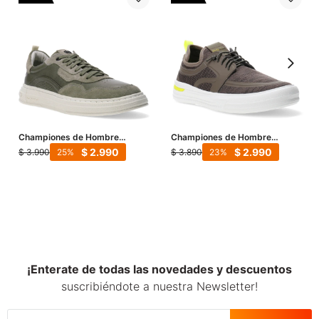
Championes de Hombre
Championes de Hombre
Democrata TRIADA
Democrata ULIE acordonado -
$
2.990
$
2.990
$
3.990
$
3.890
25
23
acordonado - Gris Humo
Gris Humo
¡Enterate de todas las novedades y descuentos
suscribiéndote a nuestra Newsletter!