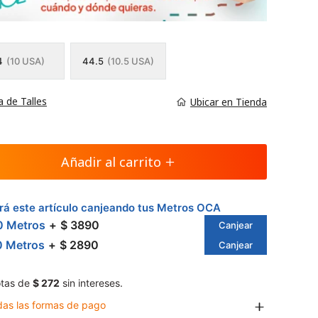
4
(10 USA)
44.5
(10.5 USA)
a de Talles
Ubicar en Tienda
Añadir al carrito
á este artículo canjeando tus Metros OCA
0 Metros
$ 3890
Canjear
0 Metros
$ 2890
Canjear
tas de
$ 272
sin intereses.
das las formas de pago