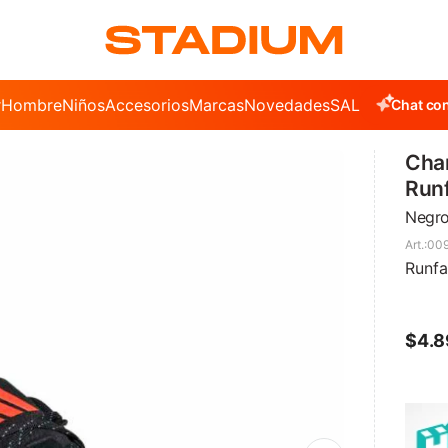
r
Hombre
Niños
Accesorios
Marcas
Novedades
SALE
Chat con
Cha
Runf
Negro
009
Runfa
$
4.