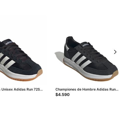
 Unisex Adidas Run 72S
Championes de Hombre Adidas Run
- Blanco
72 - Negro - Blanco
$
4.590