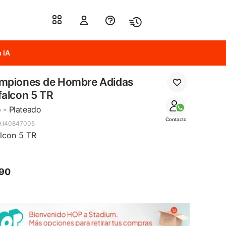
 IA
mpiones de Hombre Adidas
alcon 5 TR
 - Plateado
Contacto
.I40847005
lcon 5 TR
890