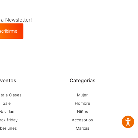
ra Newsletter!
scribirme
ventos
Categorías
ta a Clases
Mujer
Sale
Hombre
Navidad
Niños
ack friday
Accesorios
Accesib
iberlunes
Marcas