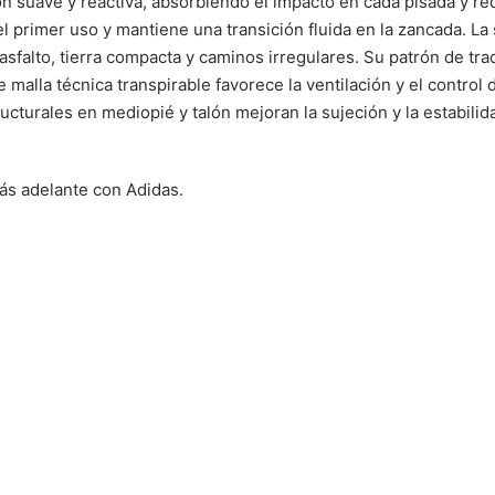
n suave y reactiva, absorbiendo el impacto en cada pisada y re
l primer uso y mantiene una transición fluida en la zancada. L
sfalto, tierra compacta y caminos irregulares. Su patrón de trac
de malla técnica transpirable favorece la ventilación y el contro
ucturales en mediopié y talón mejoran la sujeción y la estabilid
más adelante con Adidas.