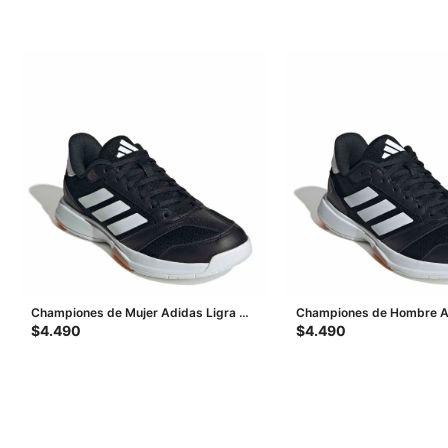
Championes de Mujer Adidas Ligra 8
Championes de Hombre A
- Negro - Blanco
8 - Negro - Blanco
$
4.490
$
4.490