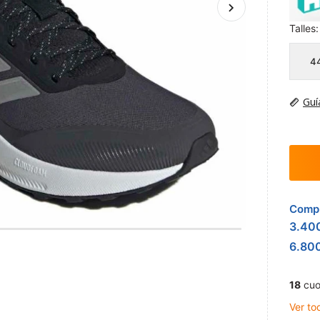
Talles:
4
Guí
Compr
3.40
6.80
18
cuo
Ver to