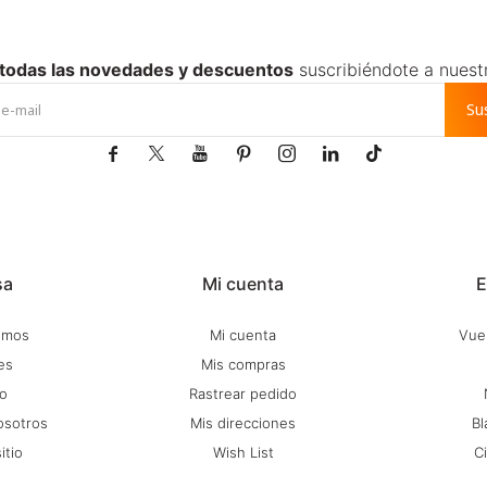
 todas las novedades y descuentos
suscribiéndote a nuest
Su







sa
Mi cuenta
E
omos
Mi cuenta
Vuel
es
Mis compras
o
Rastrear pedido
osotros
Mis direcciones
Bl
itio
Wish List
C