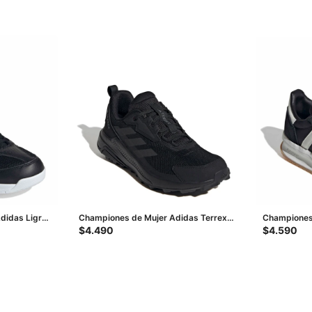
didas Ligra
Championes de Mujer Adidas Terrex
Championes
Anylander - Negro
2.0 - Negro 
$
4.490
$
4.590