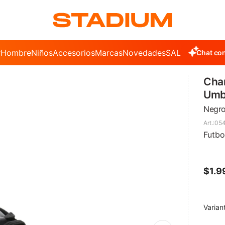
r
Hombre
Niños
Accesorios
Marcas
Novedades
SALE
Chat con
Cham
Umbr
Negro
05
Futbo
$
1.9
Varian