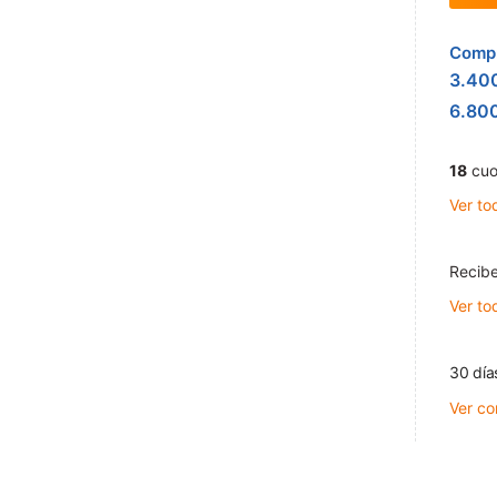
Compr
3.40
6.80
18
cuo
Ver to
Recibe
Ver to
30 día
Ver co