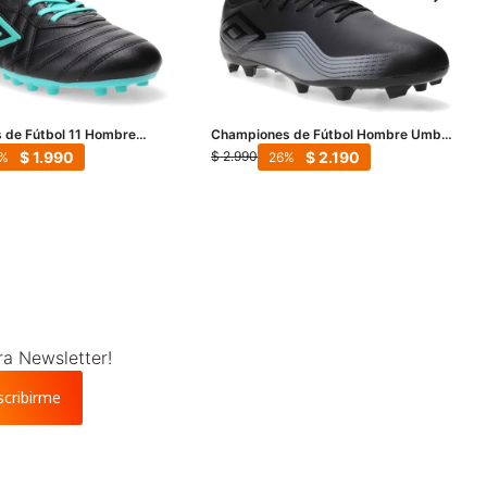
 de Fútbol 11 Hombre
Championes de Fútbol Hombre Umbro
 AT - Negro - Verde
Vibe HG - Negro - Gris
$
1.990
$
2.190
$
2.990
26
ra Newsletter!
scribirme