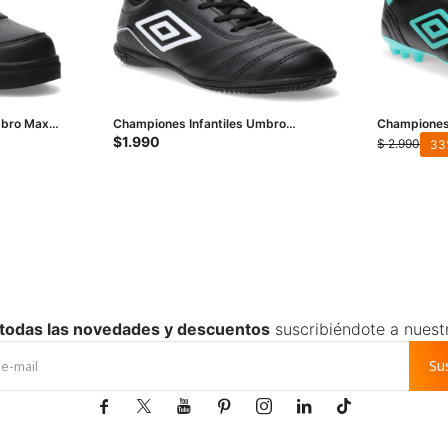
mbro Max
Championes Infantiles Umbro
Championes
Classico III IC JRS - Negro - Blanco
Umbro Touch
$
1.990
$
2.990
33
Agua
 todas las novedades y descuentos
suscribiéndote a nuest
Su






