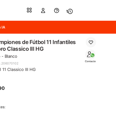
 IA
piones de Fútbol 11 Infantiles
o Classico III HG
 - Blanco
Contacto
4.206070102
l 11 Classico III HG
90
tes: