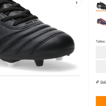
Negro -
Talles:
Guí