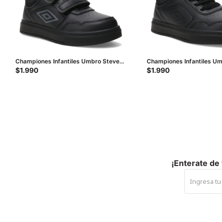
Championes Infantiles Umbro Steve
Championes Infantiles U
Junior - Negro
Junior - Negro
$
1.990
$
1.990
¡Enterate de