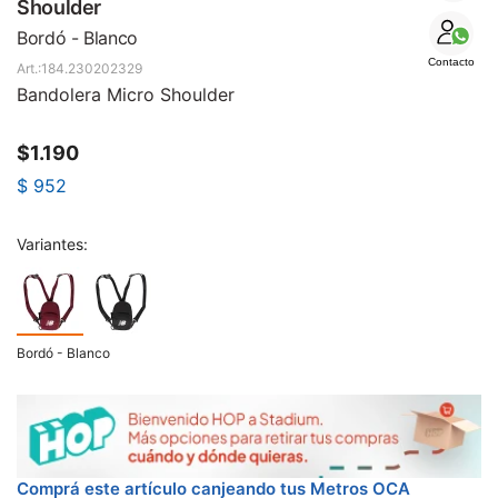
SALE
Shoulder
Bordó - Blanco
Contacto
184.230202329
Bandolera Micro Shoulder
$
1.190
$
952
Variantes:
Bordó - Blanco
Comprá este artículo canjeando tus Metros OCA