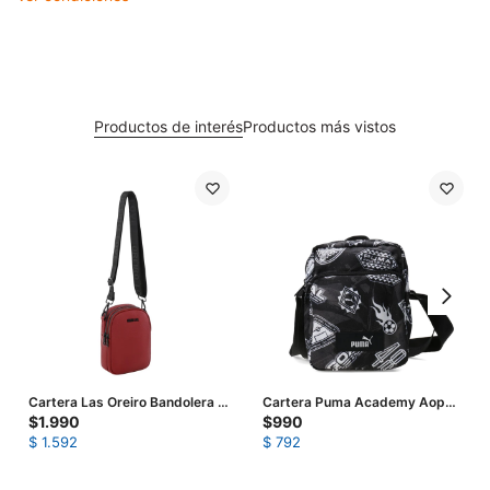
Productos de interés
Productos más vistos
Cartera Las Oreiro Bandolera -
Cartera Puma Academy Aop
Bordó
Portable - Negro - Blanco
$
1.990
$
990
$
1.592
$
792