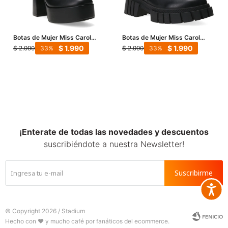
Botas de Mujer Miss Carol
Botas de Mujer Miss Carol
PLACID con simil cuero
SUMI con hebillas - Negro
$
1.990
$
1.990
$
2.990
$
2.990
33
33
elastizado - Negro
¡Enterate de todas las novedades y descuentos
suscribiéndote a nuestra Newsletter!
Suscribirme
Accesib







© Copyright 2026 / Stadium