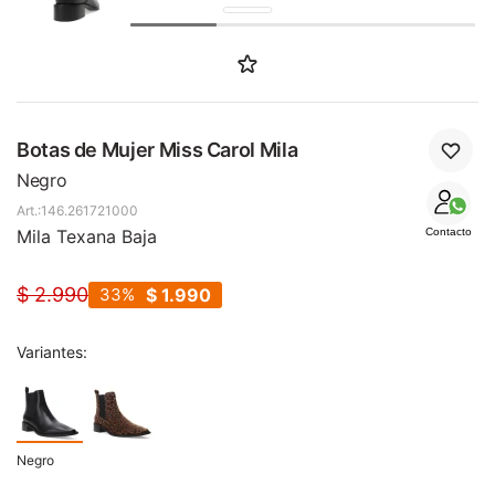
SALE
Botas de Mujer Miss Carol Mila
Negro
146.261721000
Mila Texana Baja
Contacto
$
2.990
33
$
1.990
Variantes:
Negro