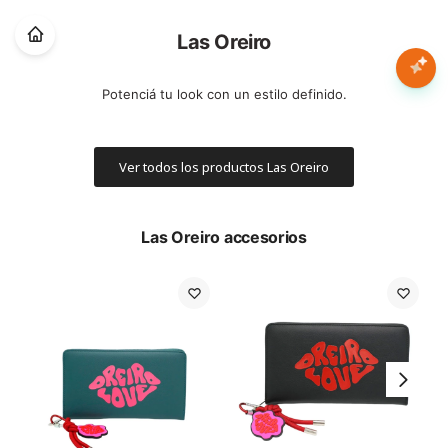
Nota:
este
Las Oreiro
sitio
web
Mujer
Potenciá tu look con un estilo definido.
incluye
un
sistema
Hombre
de
Ver todos los productos Las Oreiro
accesibilidad.
Niños
Las Oreiro accesorios
Accesorios
Marcas
Novedades