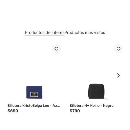
Productos de interés
Productos más vistos
Billetera KristoBelga Leo - Azul
Billetera N+ Koino - Negro
Real
$
690
$
790