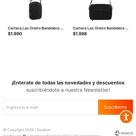
Cartera Las Oreiro Bandolera -
Cartera Las Oreiro Bandolera -
Negro
Negro
$
1.990
$
1.998
¡Enterate de todas las novedades y descuentos
suscribiéndote a nuestra Newsletter!
Suscribirme
Accesib







© Copyright 2026 / Stadium