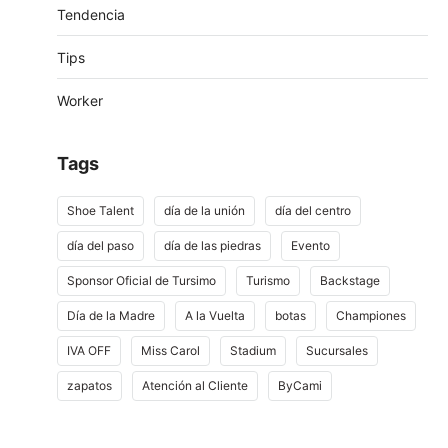
Tendencia
Tips
Worker
Tags
Shoe Talent
día de la unión
día del centro
día del paso
día de las piedras
Evento
Sponsor Oficial de Tursimo
Turismo
Backstage
Día de la Madre
A la Vuelta
botas
Championes
IVA OFF
Miss Carol
Stadium
Sucursales
zapatos
Atención al Cliente
ByCami