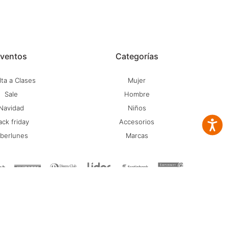
ventos
Categorías
ta a Clases
Mujer
Sale
Hombre
Navidad
Niños
ack friday
Accesorios
Accesib
iberlunes
Marcas