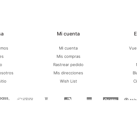
sa
Mi cuenta
E
omos
Mi cuenta
Vuel
es
Mis compras
o
Rastrear pedido
osotros
Mis direcciones
Bl
itio
Wish List
C