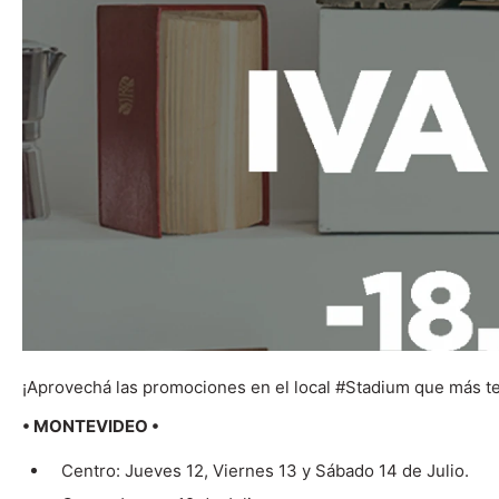
con
discapacidad
visual
que
están
usando
un
lector
de
pantalla;
Presione
Control-
F10
para
abrir
un
¡Aprovechá las promociones en el local #Stadium que más t
menú
de
• MONTEVIDEO •
accesibilidad.
Centro: Jueves 12, Viernes 13 y Sábado 14 de Julio.