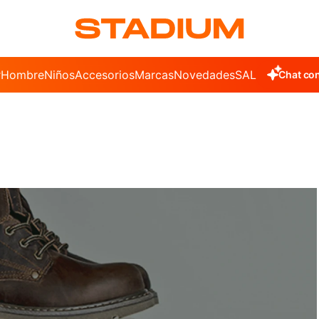
r
Hombre
Niños
Accesorios
Marcas
Novedades
SALE
Chat con