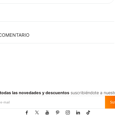
 COMENTARIO
 todas las novedades y descuentos
suscribiéndote a nuest
Su






