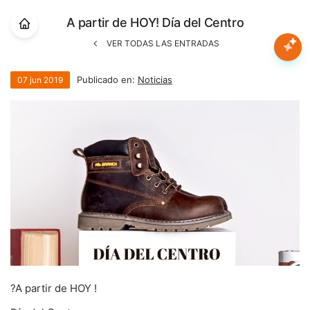
Nota:
A partir de HOY! Día del Centro
este
sitio
VER TODAS LAS ENTRADAS
web
Mujer
incluye
Publicado en:
Noticias
07
jun
2019
un
sistema
Hombre
de
accesibilidad.
Niños
Accesorios
Marcas
Novedades
?A partir de HOY !