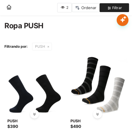
Nota:
este
sitio
web
Ropa PUSH
Mujer
incluye
un
sistema
Hombre
Filtrando por:
PUSH
de
accesibilidad.
Niños
Accesorios
Marcas
Novedades
PUSH
PUSH
$
390
$
490