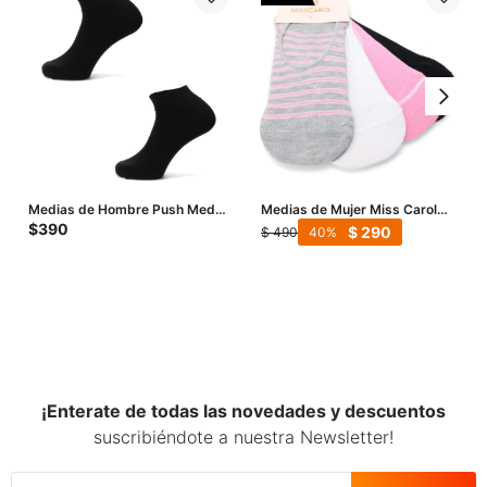
Medias de Hombre Push Media
Medias de Mujer Miss Carol
pack x2 solido black / white -
Media Lady Pink pack X4 -
$
390
$
290
$
490
40
Negro
Negro / Rosa / Blanco / Gris
¡Enterate de todas las novedades y descuentos
suscribiéndote a nuestra Newsletter!