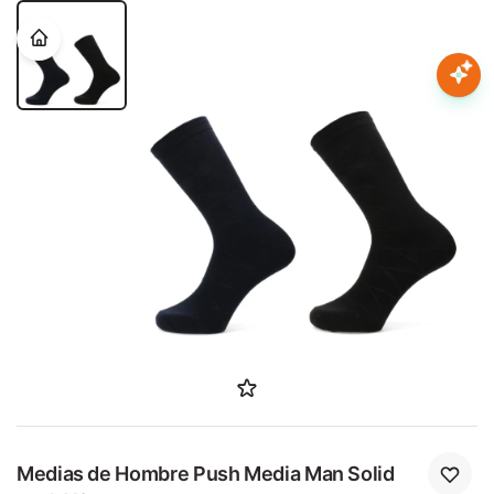
Nota:
este
sitio
web
Mujer
incluye
un
sistema
Hombre
de
accesibilidad.
Niños
Accesorios
Marcas
Novedades
Medias de Hombre Push Media Man Solid