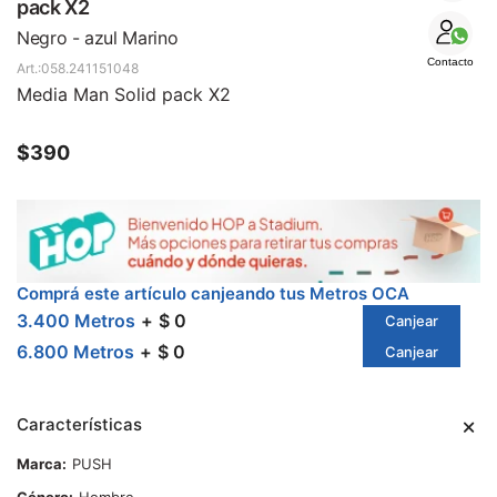
SALE
pack X2
Negro - azul Marino
Contacto
058.241151048
Media Man Solid pack X2
$
390
Comprá este artículo canjeando tus Metros OCA
3.400 Metros
$ 0
Canjear
6.800 Metros
$ 0
Canjear
Características
Marca
PUSH