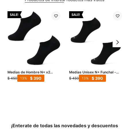
Medias de Hombre N+ x2
Medias Unisex N+ Funchal -
Setubal - Negro
Negro
$
390
$
390
$
450
$
450
13
13
¡Enterate de todas las novedades y descuentos