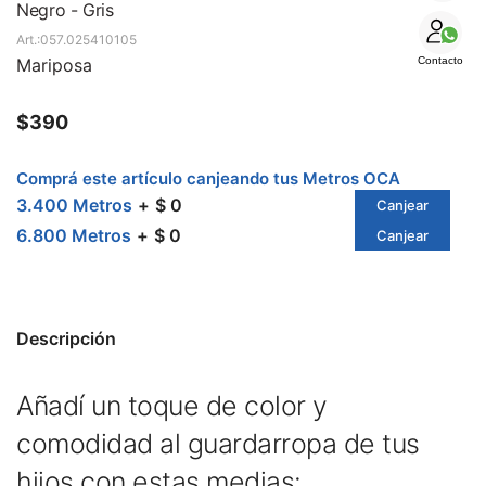
SALE
Negro - Gris
057.025410105
Mariposa
Contacto
$
390
Comprá este artículo canjeando tus Metros OCA
3.400 Metros
$ 0
Canjear
6.800 Metros
$ 0
Canjear
Descripción
Añadí un toque de color y
comodidad al guardarropa de tus
hijos con estas medias: