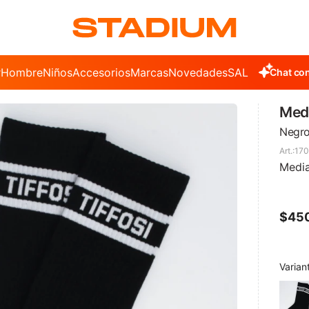
r
Hombre
Niños
Accesorios
Marcas
Novedades
SALE
Chat con
Medi
Negr
170
Media
$
45
Varian