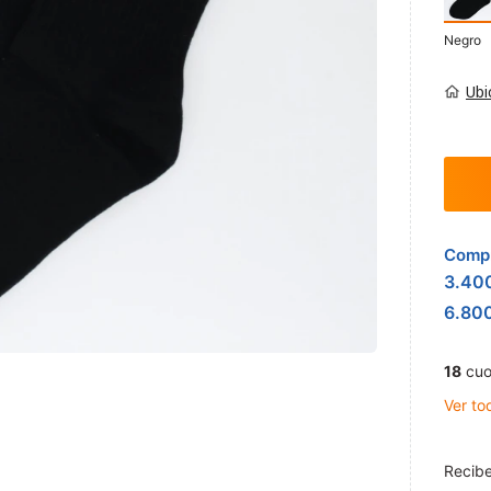
Negro
Ubi
Compr
3.40
6.80
18
cuo
Ver to
Recibe