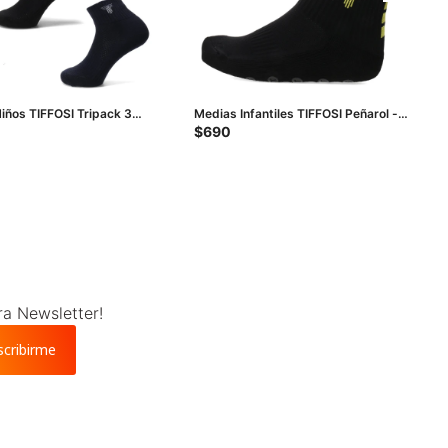
iños TIFFOSI Tripack 3
Medias Infantiles TIFFOSI Peñarol -
ro - Blanco
Negro - Amarillo
$
690
ra Newsletter!
scribirme