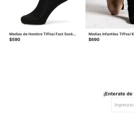
Medias de Hombre Tiffosi Fast Socks
Medias Infantiles Tiffosi 
- Negro
$
590
$
690
¡Enterate de