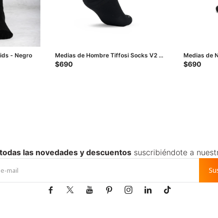
Kids - Negro
Medias de Hombre Tiffosi Socks V2 -
Medias de N
Negro
Medio - Neg
$
690
$
690
 todas las novedades y descuentos
suscribiéndote a nuest
Su






