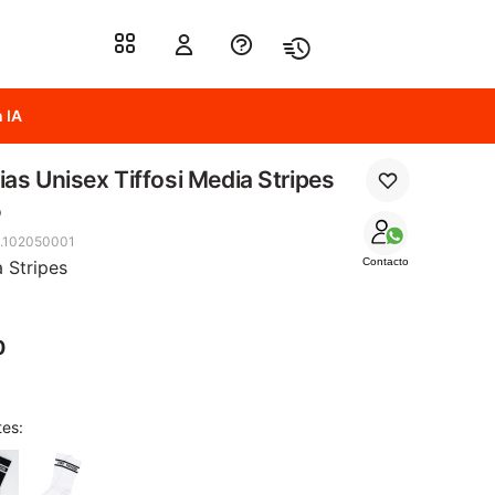
 IA
as Unisex Tiffosi Media Stripes
o
.102050001
Contacto
 Stripes
0
tes: