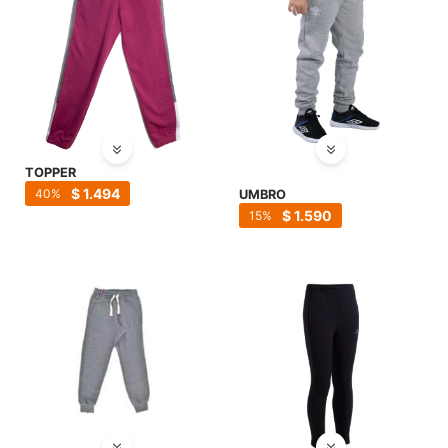
TOPPER
$
1.494
40
UMBRO
$
1.590
15