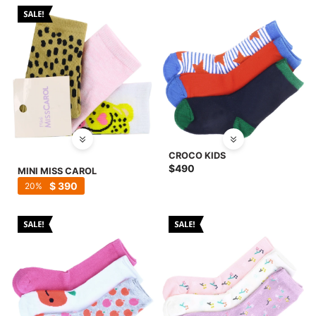
CROCO KIDS
$
490
MINI MISS CAROL
$
390
20