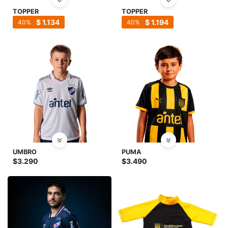
TOPPER
TOPPER
$
1.134
$
1.194
40
40
UMBRO
PUMA
$
3.290
$
3.490