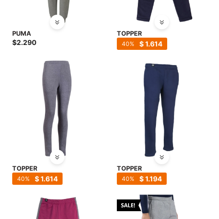
PUMA
TOPPER
$
2.290
$
1.614
40
TOPPER
TOPPER
$
1.614
$
1.194
40
40