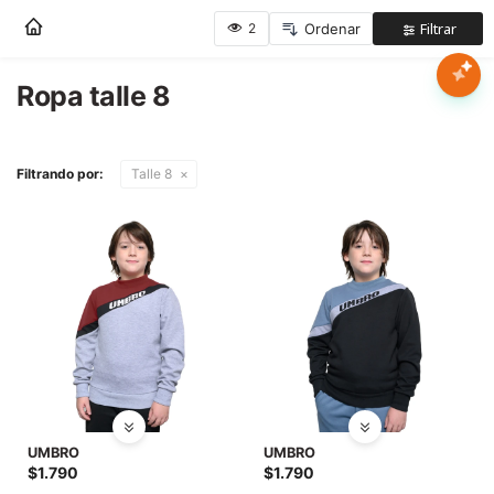
Nota:
este
sitio
web
Ropa talle 8
Mujer
incluye
un
sistema
Hombre
Filtrando por:
Talle 8
de
accesibilidad.
Niños
Accesorios
Marcas
Novedades
UMBRO
UMBRO
$
1.790
$
1.790