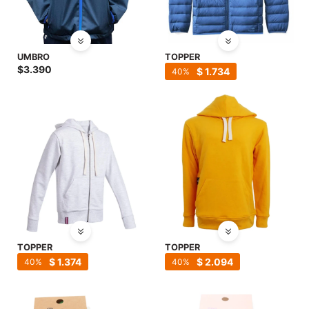
UMBRO
TOPPER
$
3.390
$
1.734
40
TOPPER
TOPPER
$
1.374
$
2.094
40
40