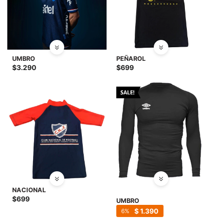
UMBRO
PEÑAROL
$
3.290
$
699
NACIONAL
$
699
UMBRO
$
1.390
6