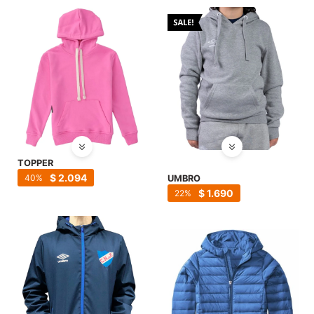
SALE
TOPPER
$
2.094
40
UMBRO
$
1.690
22