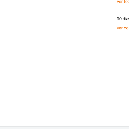
Ver to
30 día
Ver co