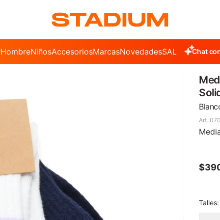
r
Hombre
Niños
Accesorios
Marcas
Novedades
SALE
Chat con
Medi
Soli
Blanc
070
Media
$
39
Talles: