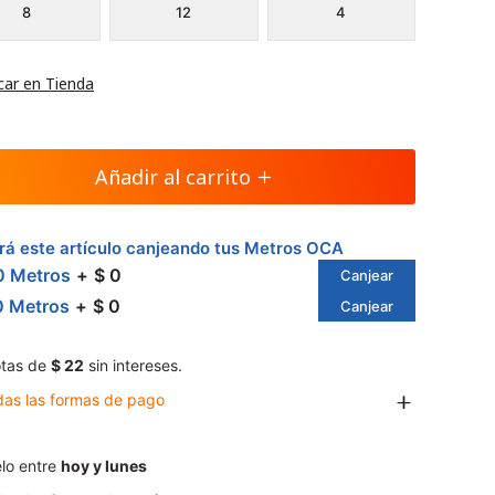
8
12
4
car en Tienda
Añadir al carrito
á este artículo canjeando tus Metros OCA
0 Metros
$ 0
Canjear
0 Metros
$ 0
Canjear
tas de
$ 22
sin intereses.
das las formas de pago
lo entre
hoy y lunes