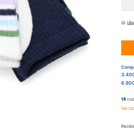
Ubi
Compr
3.40
6.80
18
cuo
Ver to
Recibe