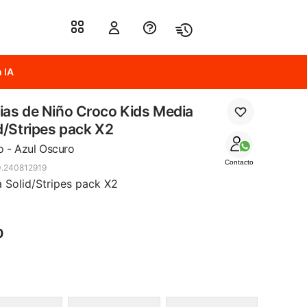
 IA
as de Niño Croco Kids Media
d/Stripes pack X2
o - Azul Oscuro
Contacto
.240812919
 Solid/Stripes pack X2
0