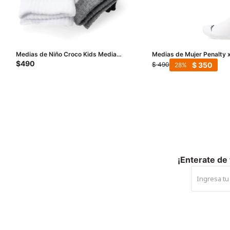
Medias de Niño Croco Kids Media
Medias de Mujer Penalty x
Stripes pack X3 - Blanco / Gris / Azul
Blanco
$
490
$
350
$
490
28
¡Enterate de