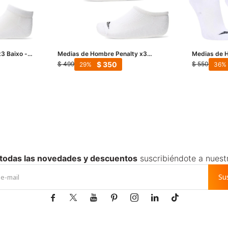
3 Baixo -
Medias de Hombre Penalty x3
Medias de H
Invisivel - Blanco
Blanco
$
350
$
499
$
550
29
36
 todas las novedades y descuentos
suscribiéndote a nuest
Su






