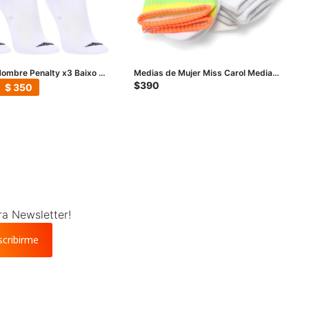
ombre Penalty x3 Baixo -
Medias de Mujer Miss Carol Media
Funny pack X2 - Blanco
$
390
$
350
ra Newsletter!
scribirme