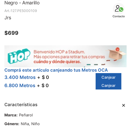
SALE
Negro - Amarillo
127.PE5000109
Jrs
Contacto
$
699
Comprá este artículo canjeando tus Metros OCA
3.400 Metros
$ 0
Canjear
6.800 Metros
$ 0
Canjear
Características
Marca
Peñarol
Género
Niña, Niño