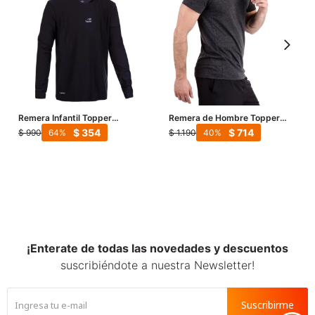
Remera Infantil Topper
Remera de Hombre Topper
M/Larga Jrs - Negro
Poly - Negro
$
354
$
714
$
990
$
1.190
64
40
¡Enterate de todas las novedades y descuentos
suscribiéndote a nuestra Newsletter!
Suscribirme