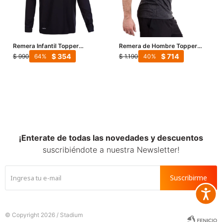
Remera Infantil Topper
Remera de Hombre Topper
M/Larga Jrs - Negro
Poly - Negro
$
354
$
714
$
990
$
1.190
64
40
¡Enterate de todas las novedades y descuentos
suscribiéndote a nuestra Newsletter!
Suscribirme
Accesib







© Copyright 2026 / Stadium