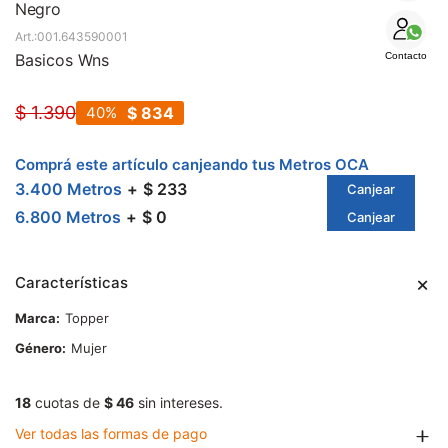
SALE
Negro
001.643590001
Basicos Wns
Contacto
$
1.390
40
$
834
Comprá este artículo canjeando tus Metros OCA
3.400 Metros
$ 233
Canjear
6.800 Metros
$ 0
Canjear
Características
Marca
Topper
Género
Mujer
18
cuotas de
$ 46
sin intereses.
Ver todas las formas de pago