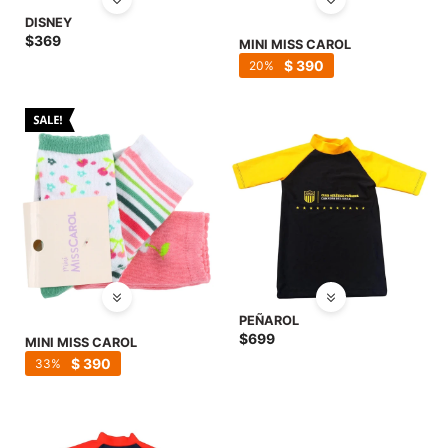
DISNEY
$
369
MINI MISS CAROL
$
390
20
PEÑAROL
$
699
MINI MISS CAROL
$
390
33