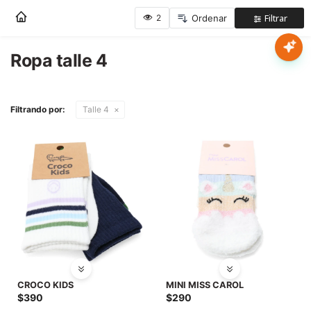
Nota:
este
sitio
web
Ropa talle 4
Mujer
incluye
un
sistema
Hombre
Filtrando por:
Talle 4
de
accesibilidad.
Niños
Accesorios
Marcas
Novedades
CROCO KIDS
MINI MISS CAROL
$
390
$
290