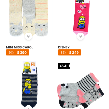
MINI MISS CAROL
DISNEY
$
390
$
249
20
32