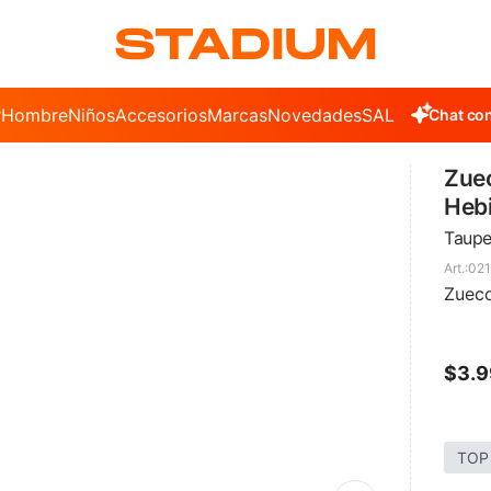
r
Hombre
Niños
Accesorios
Marcas
Novedades
SALE
Chat con
Zuec
Hebi
Taup
02
Zueco
$
3.
TOP