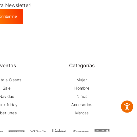
ra Newsletter!
scribirme
ventos
Categorías
ta a Clases
Mujer
Sale
Hombre
Navidad
Niños
ack friday
Accesorios
Accesib
iberlunes
Marcas