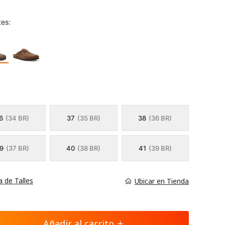
tes:
6
(34 BR)
37
(35 BR)
38
(36 BR)
9
(37 BR)
40
(38 BR)
41
(39 BR)
a de Talles
Ubicar en Tienda
Añadir al carrito