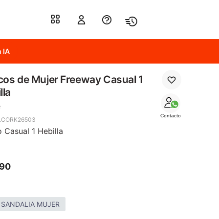
 IA
os de Mujer Freeway Casual 1
lla
e
Contacto
1.CORK26503
 Casual 1 Hebilla
990
 SANDALIA MUJER