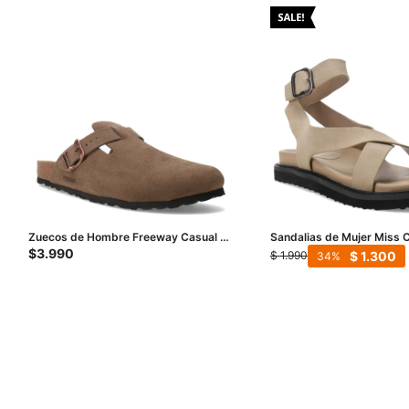
Zuecos de Hombre Freeway Casual 1
Sandalias de Mujer Miss 
Hebilla - Taupe
- Taupe
$
3.990
$
1.300
$
1.990
34