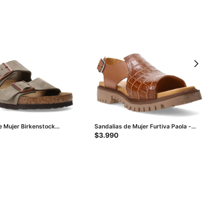
e Mujer Birkenstock
Sandalias de Mujer Furtiva Paola -
 - Taupe
Marrón (Croco)
$
3.990