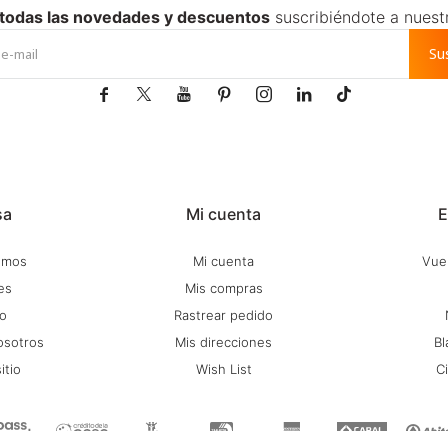
 todas las novedades y descuentos
suscribiéndote a nuest
Su







sa
Mi cuenta
E
omos
Mi cuenta
Vuel
es
Mis compras
o
Rastrear pedido
osotros
Mis direcciones
Bl
itio
Wish List
C