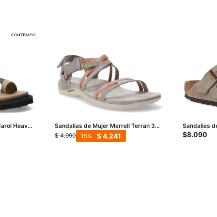
Carol Heaven
Sandalias de Mujer Merrell Terran 3
Sandalias d
Cush Lattice - Taupe
ARIZONA BS
$
8.090
$
4.241
$
4.990
15