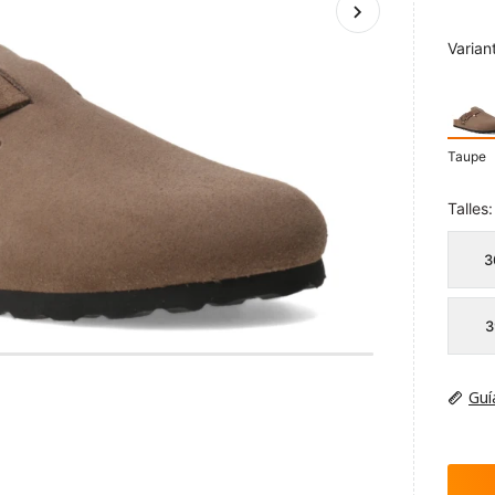
Varian
Taupe
Talles:
3
3
Guí