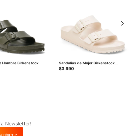
e Hombre Birkenstock
Sandalias de Mujer Birkenstock
erde
Arizona Eva - Beige
$
3.990
ra Newsletter!
scribirme