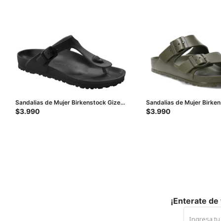
Sandalias de Mujer Birkenstock Gizeh
Sandalias de Mujer Birke
- Negro
Arizona - Verde
$
3.990
$
3.990
¡Enterate de