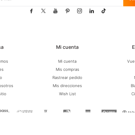







sa
Mi cuenta
E
omos
Mi cuenta
Vuel
es
Mis compras
o
Rastrear pedido
osotros
Mis direcciones
Bl
itio
Wish List
C