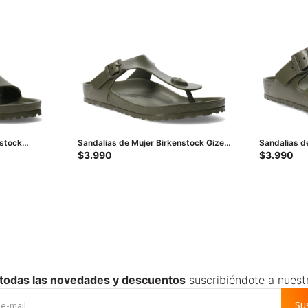
nstock
Sandalias de Mujer Birkenstock Gizeh
Sandalias d
- Verde
Arizona - V
$
3.990
$
3.990
 todas las novedades y descuentos
suscribiéndote a nuest
Su