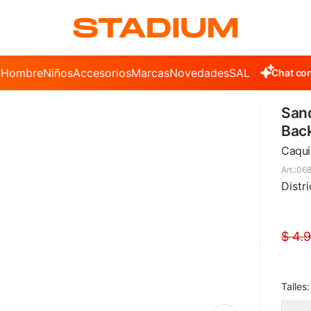
r
Hombre
Niños
Accesorios
Marcas
Novedades
SALE
Chat con
Sand
Bac
Caqui
06
Distr
$
4.
Talles: