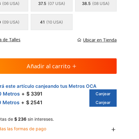
6
(06 USA)
37.5
(07 USA)
38.5
(08 USA)
0
(09 USA)
41
(10 USA)
a de Talles
Ubicar en Tienda
Añadir al carrito
á este artículo canjeando tus Metros OCA
0 Metros
$ 3391
Canjear
0 Metros
$ 2541
Canjear
tas de
$ 236
sin intereses.
das las formas de pago