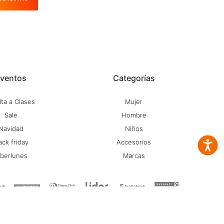
ventos
Categorías
ta a Clases
Mujer
Sale
Hombre
Navidad
Niños
ack friday
Accesorios
Accesib
iberlunes
Marcas