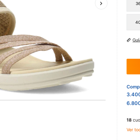
3
4
Guí
Compr
3.40
6.80
18
cuo
Ver to