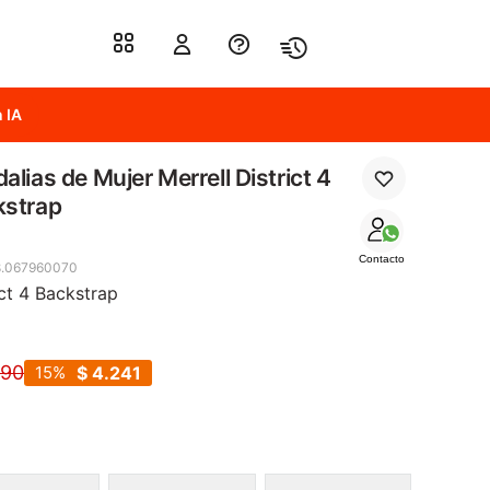
 IA
alias de Mujer Merrell District 4
kstrap
Contacto
8.067960070
ict 4 Backstrap
990
15
$
4.241