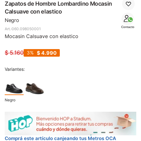
SALE
Zapatos de Hombre Lombardino Mocasin
Calsuave con elastico
Negro
Contacto
060.098050001
Mocasin Calsuave con elastico
$
5.160
3
$
4.990
Variantes:
Negro
Comprá este artículo canjeando tus Metros OCA