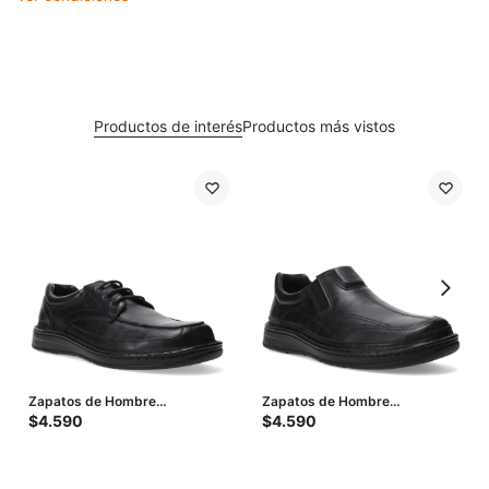
Productos de interés
Productos más vistos
Zapatos de Hombre
Zapatos de Hombre
Lombardino Casual Espejo -
Lombardino Casual Elastico -
$
4.590
$
4.590
Negro
Negro