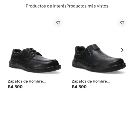
Productos de interés
Productos más vistos
Zapatos de Hombre
Zapatos de Hombre
Lombardino Casual Espejo -
Lombardino Casual Elastico -
$
4.590
$
4.590
Negro
Negro