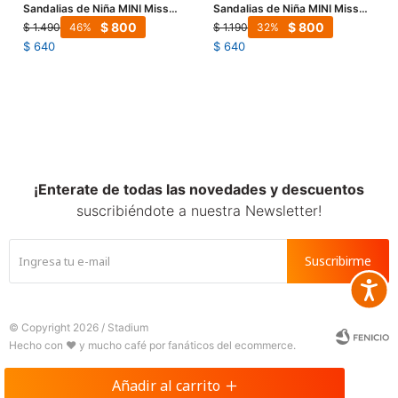
Sandalias de Niña MINI Miss
Sandalias de Niña MINI Miss
Carol PRAIRE metalizada -
Carol MARY cruzada -
$
800
$
800
$
1.490
$
1.190
46
32
Plateado
Plateado
$
640
$
640
¡Enterate de todas las novedades y descuentos
suscribiéndote a nuestra Newsletter!
Suscribirme
Accesib







© Copyright 2026 / Stadium
Añadir al carrito