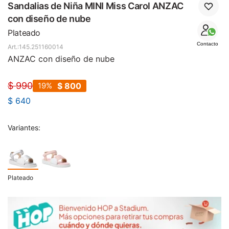
SALE
Sandalias de Niña MINI Miss Carol ANZAC
con diseño de nube
Plateado
Contacto
145.251160014
ANZAC con diseño de nube
$
990
19
$
800
$
640
Variantes:
Plateado