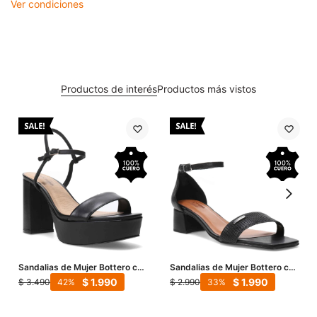
Ver condiciones
Productos de interés
Productos más vistos
Sandalias de Mujer Bottero con
Sandalias de Mujer Bottero con
Plataforma Alta y Taco Block -
Taco Bajo y Pulsera - Negro
$
1.990
$
1.990
$
3.490
$
2.990
42
33
Negro