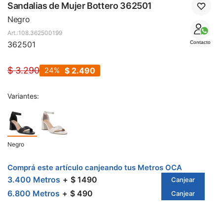
SALE
Sandalias de Mujer Bottero 362501
Negro
108.362500199
362501
Contacto
$
3.290
24
$
2.490
Variantes:
Negro
Comprá este artículo canjeando tus Metros OCA
3.400 Metros
$ 1490
Canjear
6.800 Metros
$ 490
Canjear