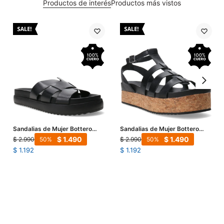
Productos de interés
Productos más vistos
Sandalias de Mujer Bottero
Sandalias de Mujer Bottero
366604 - Negro
365524 - Negro
$
1.490
$
1.490
$
2.990
$
2.990
50
50
$
1.192
$
1.192