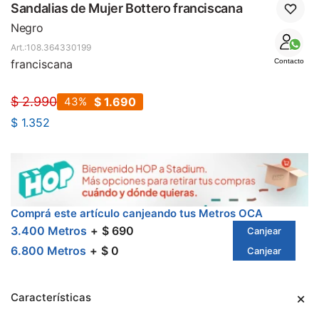
SALE
Sandalias de Mujer Bottero franciscana
Negro
108.364330199
franciscana
Contacto
$
2.990
43
$
1.690
$
1.352
Comprá este artículo canjeando tus Metros OCA
3.400 Metros
$ 690
Canjear
6.800 Metros
$ 0
Canjear
Características