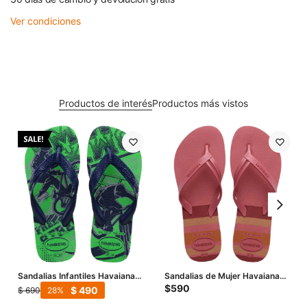
Ver condiciones
Productos de interés
Productos más vistos
Sandalias Infantiles Havaianas
Sandalias de Mujer Havaianas
Kids Athletic - Verde Hoja
Elegance Print - Verde
$
590
$
490
$
690
28