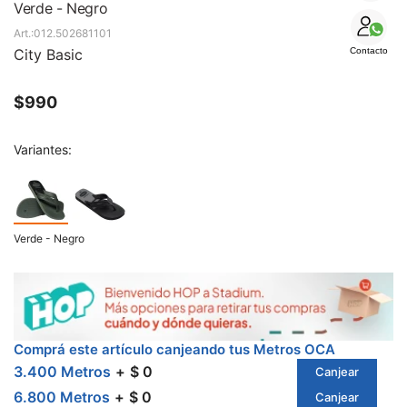
SALE
Verde - Negro
012.502681101
City Basic
Contacto
$
990
Variantes:
Verde - Negro
Comprá este artículo canjeando tus Metros OCA
3.400 Metros
$ 0
Canjear
6.800 Metros
$ 0
Canjear