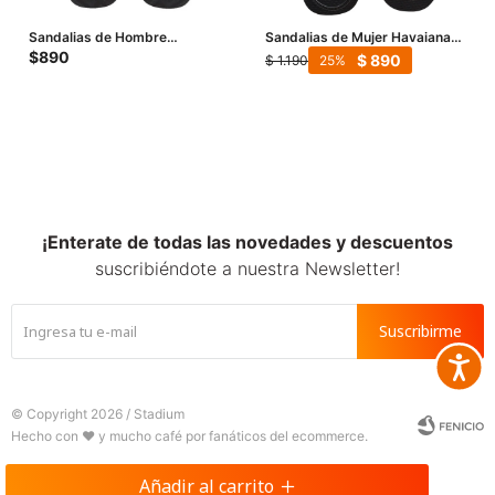
Sandalias de Hombre
Sandalias de Mujer Havaianas
Havaianas TRACK - Negro
Twist Plus - Negro
$
890
$
890
$
1.190
25
¡Enterate de todas las novedades y descuentos
suscribiéndote a nuestra Newsletter!
Suscribirme
Accesib







© Copyright 2026 / Stadium
Añadir al carrito