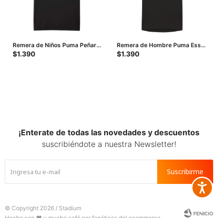
Remera de Niños Puma Peñarol
Remera de Hombre Puma Ess
Team Liga Junior - Negro - Gris
Vneck - Negro
$
1.390
$
1.390
¡Enterate de todas las novedades y descuentos
suscribiéndote a nuestra Newsletter!
Suscribirme
Accesib







© Copyright 2026 / Stadium