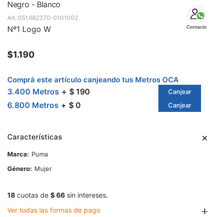
SALE
Negro - Blanco
051.682370-0101002
Nº1 Logo W
Contacto
$
1.190
Comprá este artículo canjeando tus Metros OCA
3.400 Metros
$ 190
Canjear
6.800 Metros
$ 0
Canjear
Características
Marca
Puma
Género
Mujer
18
cuotas de
$ 66
sin intereses.
Ver todas las formas de pago