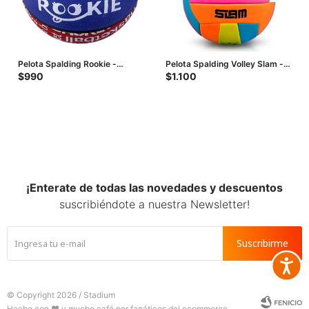
Pelota Spalding Rookie -
Pelota Spalding Volley Slam -
Multicolor
Multicolor
$
990
$
1.100
¡Enterate de todas las novedades y descuentos
suscribiéndote a nuestra Newsletter!
Suscribirme
Accesib







© Copyright 2026 / Stadium