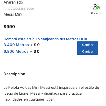
SALE
Anaranjado
009.KA526516000
Messi Mini
Contacto
$
990
Comprá este artículo canjeando tus Metros OCA
3.400 Metros
$ 0
Canjear
6.800 Metros
$ 0
Canjear
Descripción
La Pelota Adidas Mini Messi está inspirada en el estilo de
juego de Lionel Messi y diseñada para practicar
habilidades en cualquier lugar.