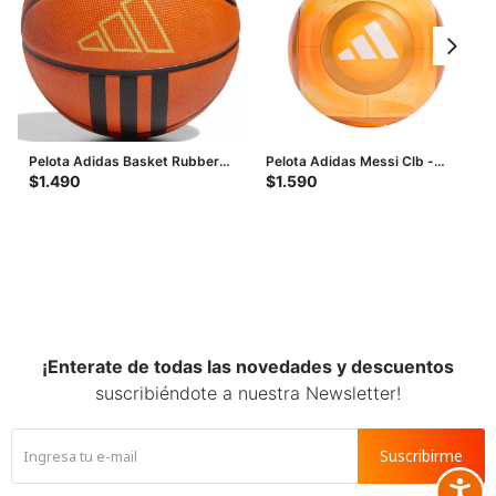
Pelota Adidas Basket Rubber
Pelota Adidas Messi Clb -
X3 - Anaranjado - Negro
Anaranjado
$
1.490
$
1.590
¡Enterate de todas las novedades y descuentos
suscribiéndote a nuestra Newsletter!
Suscribirme
Accesib