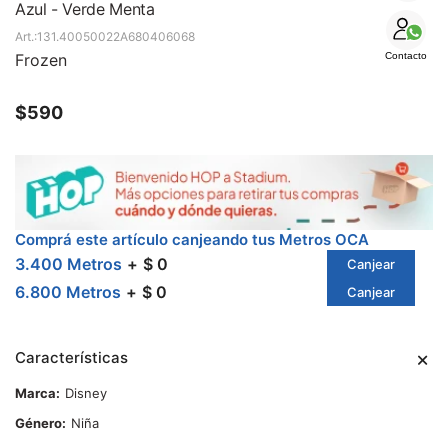
SALE
Azul - Verde Menta
131.40050022A680406068
Frozen
Contacto
$
590
Comprá este artículo canjeando tus Metros OCA
3.400 Metros
$ 0
Canjear
6.800 Metros
$ 0
Canjear
Características
Marca
Disney
Género
Niña