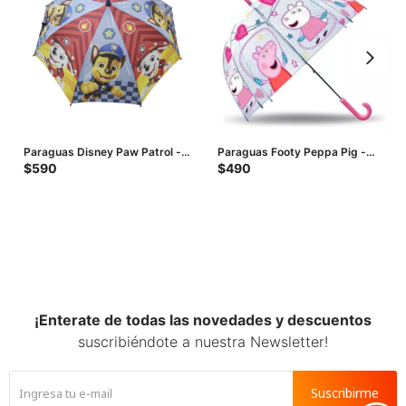
Paraguas Disney Paw Patrol -
Paraguas Footy Peppa Pig -
Azul - Rojo - Amarillo
Estampado
$
590
$
490
¡Enterate de todas las novedades y descuentos
suscribiéndote a nuestra Newsletter!
Suscribirme