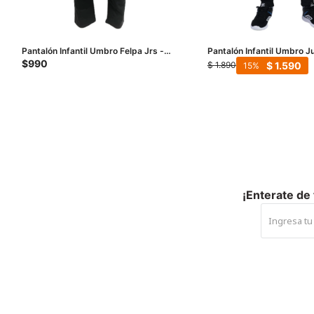
Pantalón Infantil Umbro Felpa Jrs -
Pantalón Infantil Umbro J
Negro
$
990
$
1.590
$
1.890
15
¡Enterate de