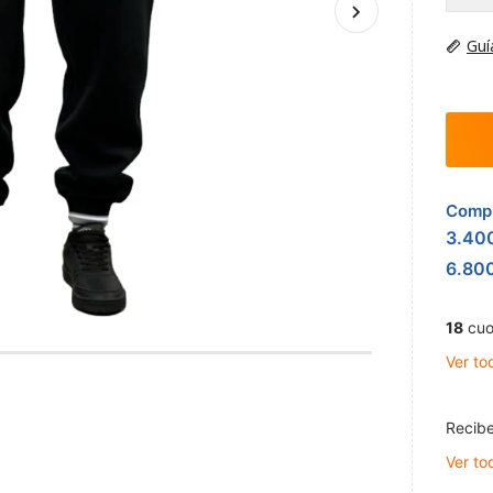
Guí
Compr
3.40
6.80
18
cuo
Ver to
Recibe
Ver to