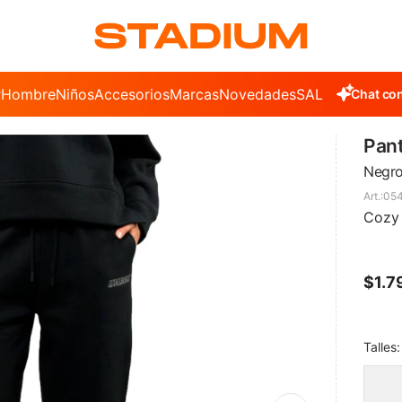
r
Hombre
Niños
Accesorios
Marcas
Novedades
SALE
Chat con
Pan
Negr
05
Cozy
$
1.7
Talles: