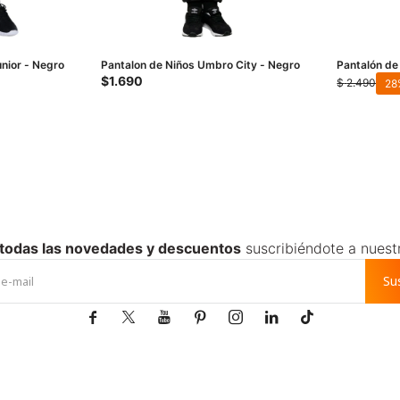
unior - Negro
Pantalon de Niños Umbro City - Negro
Pantalón d
Tecnologico
$
1.690
$
2.490
28
 todas las novedades y descuentos
suscribiéndote a nuest
Su






