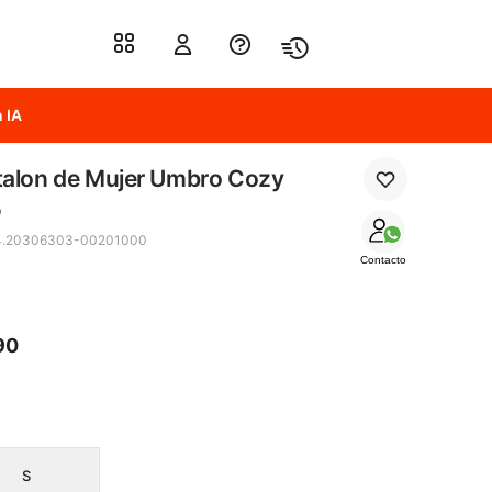
 IA
talon de Mujer Umbro Cozy
o
4.20306303-00201000
Contacto
90
S