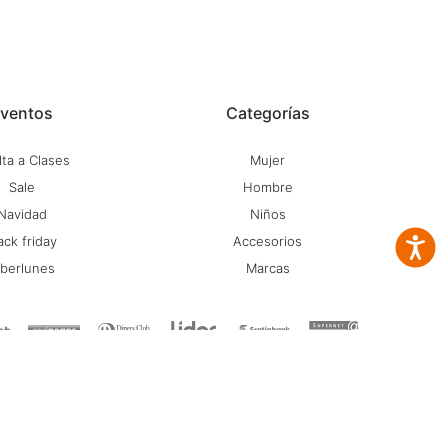
ventos
Categorías
ta a Clases
Mujer
Sale
Hombre
Navidad
Niños
ack friday
Accesorios
Accesib
iberlunes
Marcas