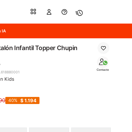
 IA
alón Infantil Topper Chupin
s
o
Contacto
.618880001
n Kids
90
40
$
1.194