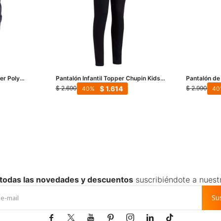
er Poly
Pantalón Infantil Topper Chupin Kids -
Pantalón de
Negro
Negro
$
1.614
$
2.690
$
2.990
40
40
 todas las novedades y descuentos
suscribiéndote a nuest
Su






