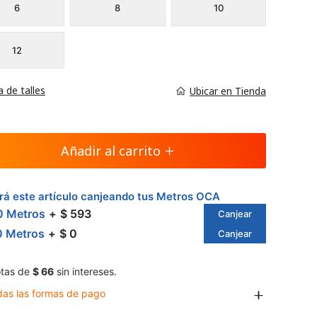
6
8
10
12
a de talles
Ubicar en Tienda
Añadir al carrito
á este artículo canjeando tus Metros OCA
0 Metros
$ 593
Canjear
0 Metros
$ 0
Canjear
tas de
$ 66
sin intereses.
das las formas de pago