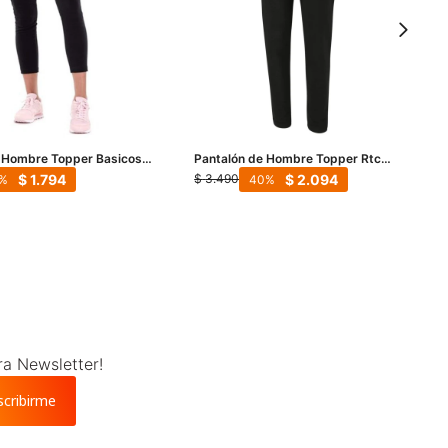
 Hombre Topper Basicos -
Pantalón de Hombre Topper Rtc
Basicos - Negro
$
1.794
$
2.094
$
3.490
40
ra Newsletter!
scribirme