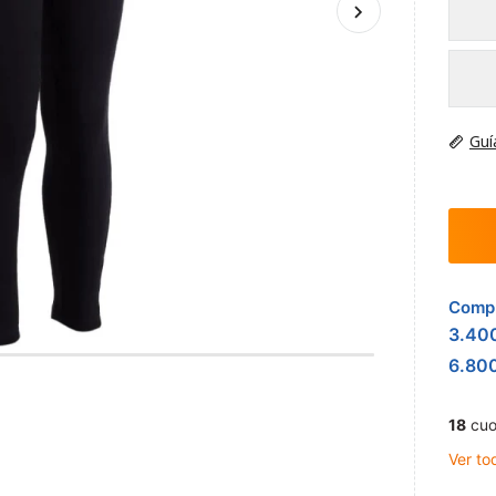
Guí
Compr
3.40
6.80
18
cuo
Ver to