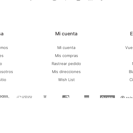
sa
Mi cuenta
E
omos
Mi cuenta
Vuel
es
Mis compras
o
Rastrear pedido
osotros
Mis direcciones
Bl
itio
Wish List
C