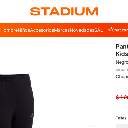
r
Hombre
Niños
Accesorios
Marcas
Novedades
SALE
Chat con
Pant
Kid
Negr
001
Chupi
$
1.9
Talles: