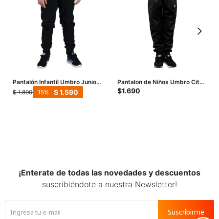
Pantalón Infantil Umbro Junior
Pantalon de Niños Umbro City -
- Negro
Negro
$
1.690
$
1.590
$
1.890
15
¡Enterate de todas las novedades y descuentos
suscribiéndote a nuestra Newsletter!
Suscribirme