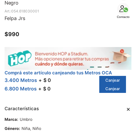
SALE
Negro
054.618030001
Felpa Jrs
Contacto
$
990
Comprá este artículo canjeando tus Metros OCA
3.400 Metros
$ 0
Canjear
6.800 Metros
$ 0
Canjear
Características
Marca
Umbro
Género
Niña, Niño