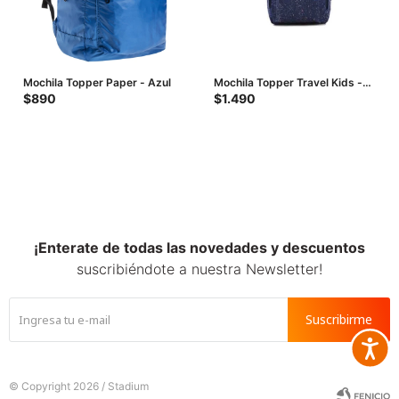
Mochila Topper Paper - Azul
Mochila Topper Travel Kids -
Azul
$
890
$
1.490
¡Enterate de todas las novedades y descuentos
suscribiéndote a nuestra Newsletter!
Suscribirme
Accesib







© Copyright 2026 / Stadium