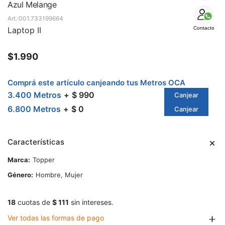
SALE
Azul Melange
001.733199664
Laptop II
Contacto
$
1.990
Comprá este artículo canjeando tus Metros OCA
3.400 Metros
$ 990
Canjear
6.800 Metros
$ 0
Canjear
Características
Marca
Topper
Género
Hombre, Mujer
18
cuotas de
$ 111
sin intereses.
Ver todas las formas de pago