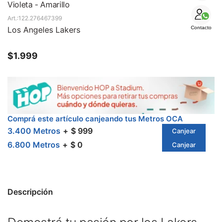
SALE
Violeta - Amarillo
122.276467399
Los Angeles Lakers
Contacto
$
1.999
Comprá este artículo canjeando tus Metros OCA
3.400 Metros
$ 999
Canjear
6.800 Metros
$ 0
Canjear
Descripción