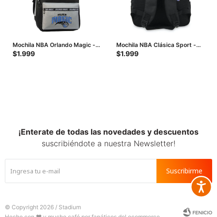
Mochila NBA Orlando Magic -
Mochila NBA Clásica Sport -
Negro - Gris
Negro - Rojo
$
1.999
$
1.999
¡Enterate de todas las novedades y descuentos
suscribiéndote a nuestra Newsletter!
Suscribirme
Accesib







© Copyright 2026 / Stadium