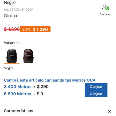
SALE
Negro
057.024840001
Girona
Contacto
$
1.690
23
$
1.290
Variantes:
Negro
Comprá este artículo canjeando tus Metros OCA
3.400 Metros
$ 290
Canjear
6.800 Metros
$ 0
Canjear
Características