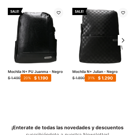
Mochila N+ PU Juanma - Negro
Mochila N+ Julian - Negro
$
1.190
$
1.290
$
1.490
$
1.890
20
31
¡Enterate de todas las novedades y descuentos
suscribiéndote a nuestra Newsletter!