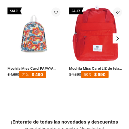
Mochila Miss Carol PAPAYA
Mochila Miss Carol LIZ de tela -
estampada - Rojo - Blanco -
Rojo
$
490
$
690
$
1.690
$
1.390
71
50
Azul Marino
¡Enterate de todas las novedades y descuentos
suscribiéndote a nuestra Newsletter!