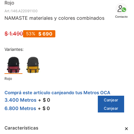
SALE
Rojo
146.A22091100
NAMASTE materiales y colores combinados
Contacto
$
1.490
53
$
690
Variantes:
Rojo
Comprá este artículo canjeando tus Metros OCA
3.400 Metros
$ 0
Canjear
6.800 Metros
$ 0
Canjear
Características