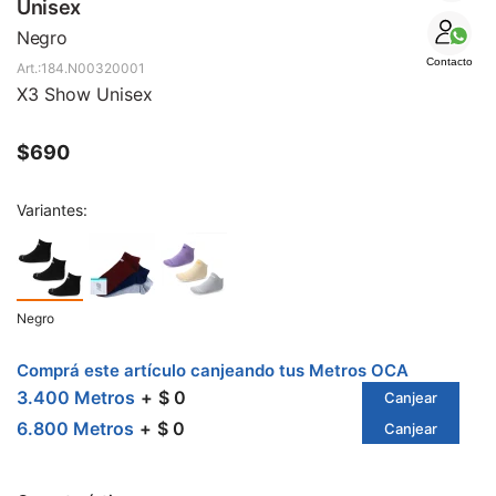
SALE
Unisex
Negro
Contacto
184.N00320001
X3 Show Unisex
$
690
Variantes:
Negro
Comprá este artículo canjeando tus Metros OCA
3.400 Metros
$ 0
Canjear
6.800 Metros
$ 0
Canjear