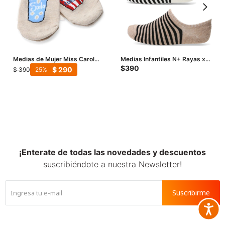
Medias de Mujer Miss Carol
Medias Infantiles N+ Rayas x2
Media Cinema pack X2 - Beige
- Beige - Marrón - Negro
$
390
$
290
$
390
25
Melange
¡Enterate de todas las novedades y descuentos
suscribiéndote a nuestra Newsletter!
Suscribirme
Accesib






