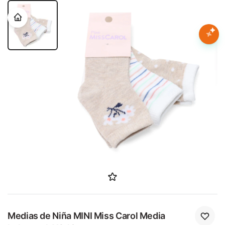
Nota:
este
sitio
web
Mujer
incluye
un
sistema
Hombre
de
accesibilidad.
Niños
Accesorios
Marcas
Novedades
Medias de Niña MINI Miss Carol Media