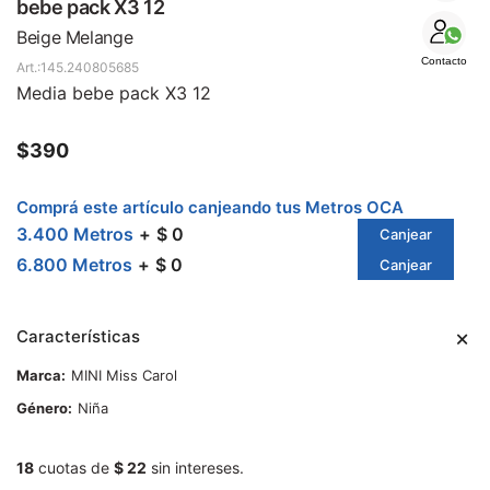
SALE
bebe pack X3 12
Beige Melange
Contacto
145.240805685
Media bebe pack X3 12
$
390
Comprá este artículo canjeando tus Metros OCA
3.400 Metros
$ 0
Canjear
6.800 Metros
$ 0
Canjear
Características
Marca
MINI Miss Carol
Género
Niña
18
cuotas de
$ 22
sin intereses.