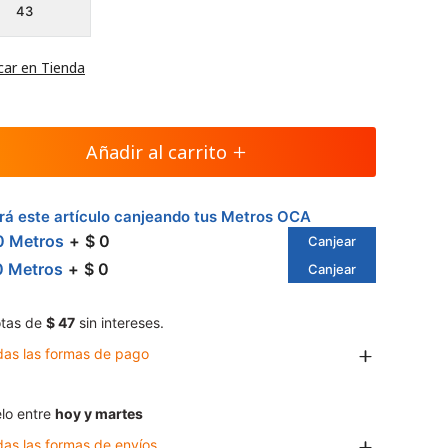
43
car en Tienda
Añadir al carrito
á este artículo canjeando tus Metros OCA
0 Metros
$ 0
Canjear
0 Metros
$ 0
Canjear
tas de
$ 47
sin intereses.
das las formas de pago
lo entre
hoy y martes
das las formas de envíos