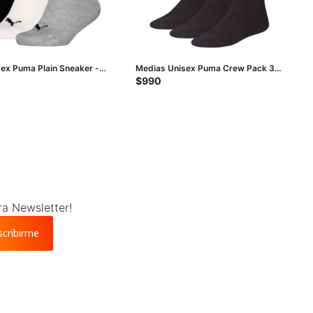
ex Puma Plain Sneaker -
Medias Unisex Puma Crew Pack 3
co - Gris
Pares - Negro
$
990
ra Newsletter!
scribirme