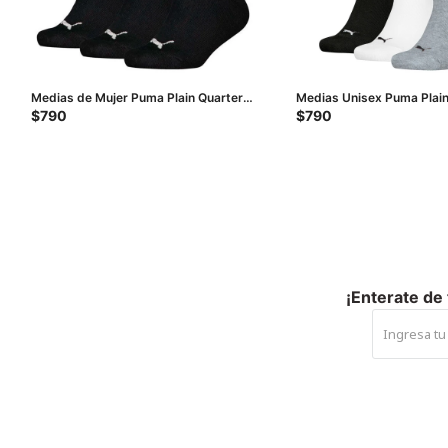
Medias de Mujer Puma Plain Quarter
Medias Unisex Puma Plai
Socks X3 - Negro
Socks - Negro - Blanco - 
$
790
$
790
¡Enterate de