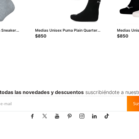
n Sneaker
Medias Unisex Puma Plain Quarter
Medias Unis
Gris
Socks X3 - Negro
Negro - Blan
$
850
$
850
 todas las novedades y descuentos
suscribiéndote a nuest
Su






