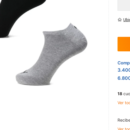
Ubi
Compr
3.40
6.80
18
cuo
Ver to
Recibe
Ver to