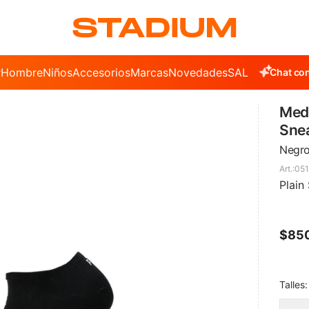
r
Hombre
Niños
Accesorios
Marcas
Novedades
SALE
Chat con
Med
Sne
Negro
051
Plain
$
85
Talles: