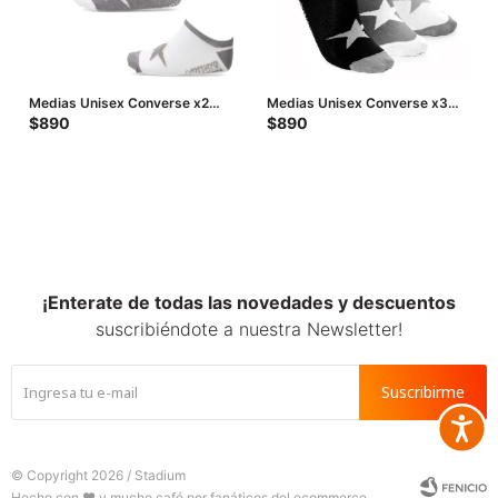
Medias Unisex Converse x2
Medias Unisex Converse x3
Chuck Taylor - Negro - Gris -
Chuck Taylor - Negro - Gris -
$
890
$
890
Blanco
Blanco
¡Enterate de todas las novedades y descuentos
suscribiéndote a nuestra Newsletter!
Suscribirme
Accesib







© Copyright 2026 / Stadium