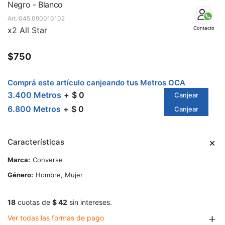
SALE
Negro - Blanco
045.090010102
x2 All Star
Contacto
$
750
Comprá este artículo canjeando tus Metros OCA
3.400 Metros
$ 0
Canjear
6.800 Metros
$ 0
Canjear
Características
Marca
Converse
Género
Hombre, Mujer
18
cuotas de
$ 42
sin intereses.
Ver todas las formas de pago