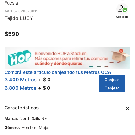
SALE
Fucsia
057.020670012
Tejido LUCY
Contacto
$
590
Comprá este artículo canjeando tus Metros OCA
3.400 Metros
$ 0
Canjear
6.800 Metros
$ 0
Canjear
Características
Marca
North Sails N+
Género
Hombre, Mujer