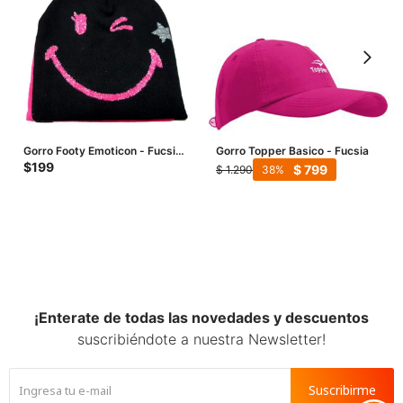
Gorro Footy Emoticon - Fucsia
Gorro Topper Basico - Fucsia
- Negro
$
199
$
799
$
1.290
38
¡Enterate de todas las novedades y descuentos
suscribiéndote a nuestra Newsletter!
Suscribirme