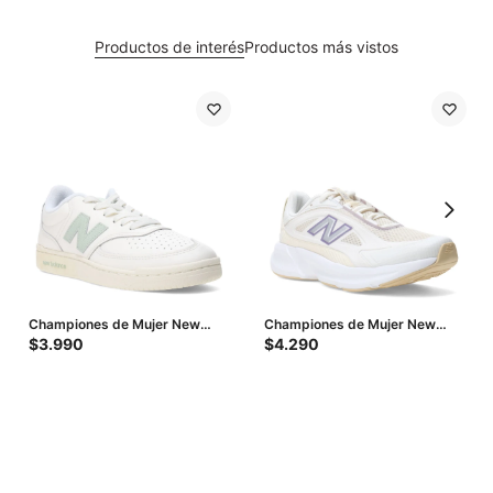
Productos de interés
Productos más vistos
Championes de Mujer New
Championes de Mujer New
Balance Pop N Pack Leather -
Balance Training Cat - Beige -
$
3.990
$
4.290
Beige - Verde
Blanco