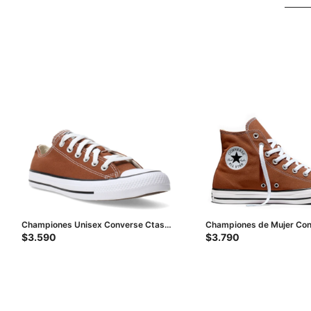
Championes Unisex Converse Ctas
Championes de Mujer Co
Ox Chuck Taylor All Star - Marrón -
Chuck Taylor All Star Can
$
3.590
$
3.790
Blanco