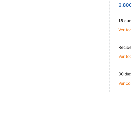
6.80
18
cuo
Ver to
Recibe
Ver to
30 día
Ver co