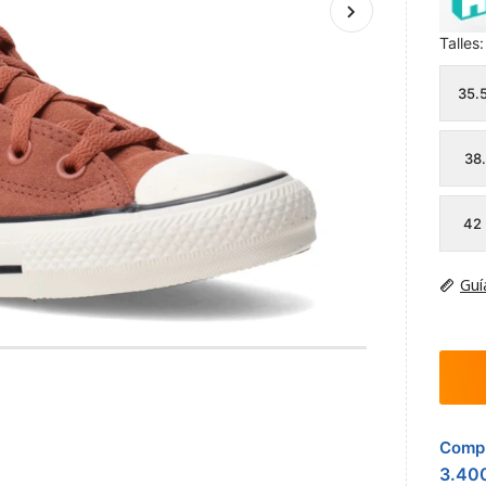
Talles:
35.
38
42
Guí
Compr
3.40