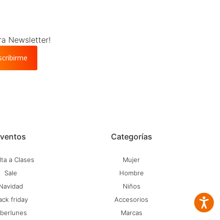
ra Newsletter!
scribirme
ventos
Categorías
ta a Clases
Mujer
Sale
Hombre
Navidad
Niños
ack friday
Accesorios
Accesib
iberlunes
Marcas