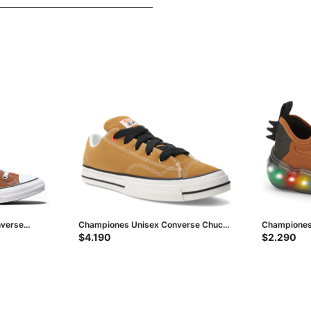
nverse
Championes Unisex Converse Chuck
Championes 
vas - Marrón
Taylor Puff - Marrón - Amarillo
Celebretion
$
4.190
$
2.290
Mostaza