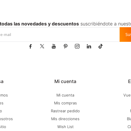
 todas las novedades y descuentos
suscribiéndote a nuest
Su







sa
Mi cuenta
E
omos
Mi cuenta
Vuel
es
Mis compras
o
Rastrear pedido
osotros
Mis direcciones
Bl
itio
Wish List
C