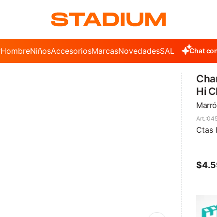
r
Hombre
Niños
Accesorios
Marcas
Novedades
SALE
Chat con
Cha
Hi C
Marró
04
Ctas 
$
4.