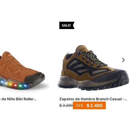
de Niño Bibi Roller
Zapatos de Hombre Branch Casual -
 C/Luces - Marrón
Marrón Cemento (Nobuk)
$
2.490
$
3.290
24