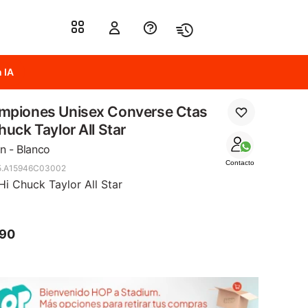
 IA
mpiones Unisex Converse Ctas
huck Taylor All Star
n - Blanco
Contacto
5.A15946C03002
Hi Chuck Taylor All Star
590