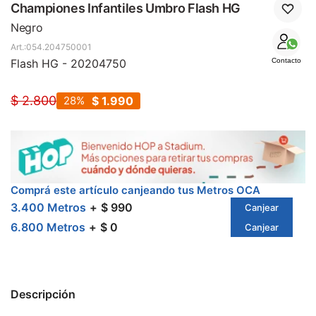
SALE
Championes Infantiles Umbro Flash HG
Negro
054.204750001
Flash HG - 20204750
Contacto
$
2.800
28
$
1.990
Comprá este artículo canjeando tus Metros OCA
3.400 Metros
$ 990
Canjear
6.800 Metros
$ 0
Canjear
Descripción