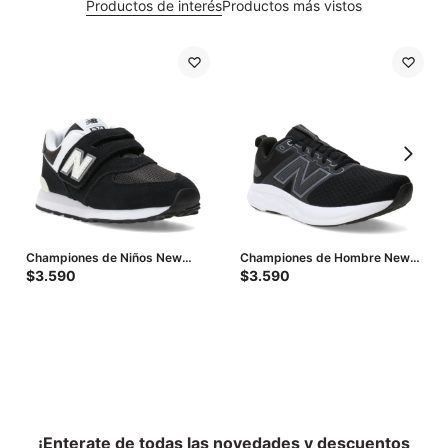
Productos de interés
Productos más vistos
Championes de Niños New
Championes de Hombre New
Balance P574 Velcro - Negro -
Balance 460 - Negro - Gris
$
3.590
$
3.590
Blanco
¡Enterate de todas las novedades y descuentos