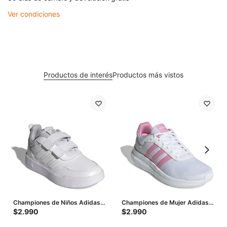
Ver condiciones
Productos de interés
Productos más vistos
Championes de Niños Adidas
Championes de Mujer Adidas
Tensaur Sport 3.0 Cf - Blanco -
Lite Racer 4.0 - Blanco -
$
2.990
$
2.990
Gris
Rosado